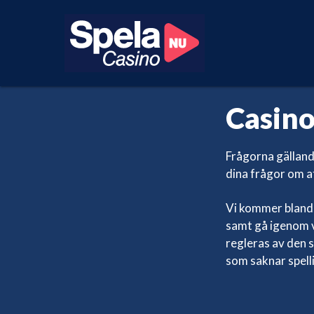
Hoppa
till
innehåll
Casino
Frågorna gällande
dina frågor om at
Vi kommer bland 
samt gå igenom v
regleras av den 
som saknar spelli