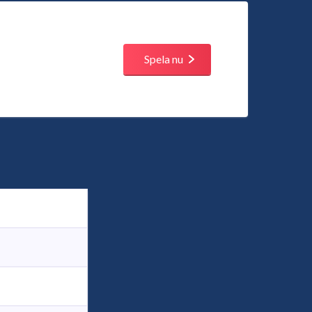
Spela nu