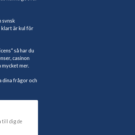
n svnsk
lart är kul för
icens” så har du
enser, casinon
h mycket mer.
a dina frågor och
till dig de