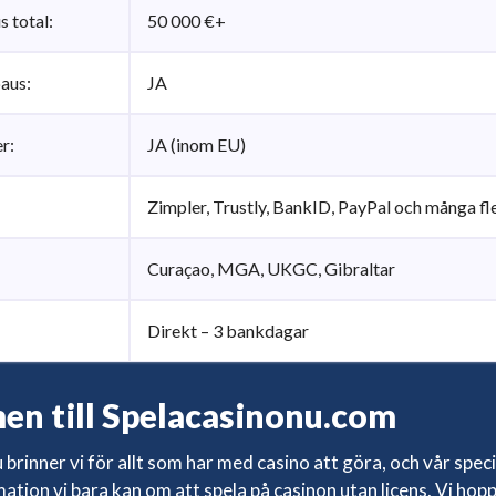
 total:
50 000 €+
paus:
JA
er:
JA (inom EU)
Zimpler, Trustly, BankID, PayPal och många fl
Curaçao, MGA, UKGC, Gibraltar
Direkt – 3 bankdagar
n till Spelacasinonu.com
brinner vi för allt som har med casino att göra, och vår specia
mation vi bara kan om att spela på casinon utan licens. Vi ho