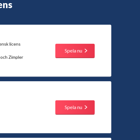
ens
ensk licens
Spela nu
 och Zimpler
Spela nu