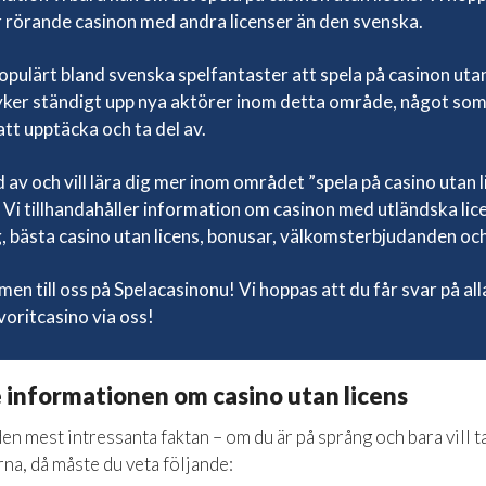
or rörande casinon med andra licenser än den svenska.
populärt bland svenska spelfantaster att spela på casinon uta
dyker ständigt upp nya aktörer inom detta område, något som k
tt upptäcka och ta del av.
 av och vill lära dig mer inom området ”spela på casino utan l
 Vi tillhandahåller information om casinon med utländska lic
g, bästa casino utan licens, bonusar, välkomsterbjudanden oc
n till oss på Spelacasinonu! Vi hoppas att du får svar på all
avoritcasino via oss!
 informationen om casino utan licens
en mest intressanta faktan – om du är på språng och bara vill ta 
rna, då måste du veta följande: