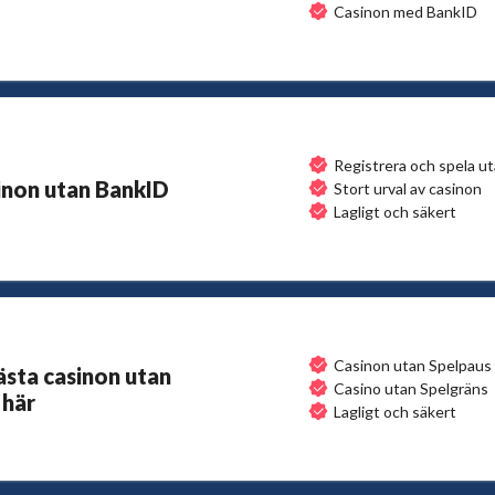
Casinon med BankID
Registrera och spela u
inon utan BankID
Stort urval av casinon
Lagligt och säkert
Casinon utan Spelpaus
ästa casinon utan
Casino utan Spelgräns
 här
Lagligt och säkert