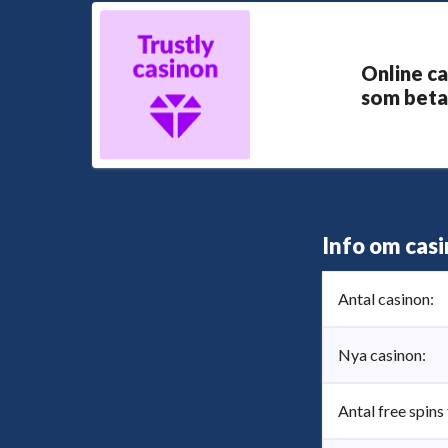
Online ca
som beta
Info om casi
Antal casinon:
Nya casinon:
Antal free spins 