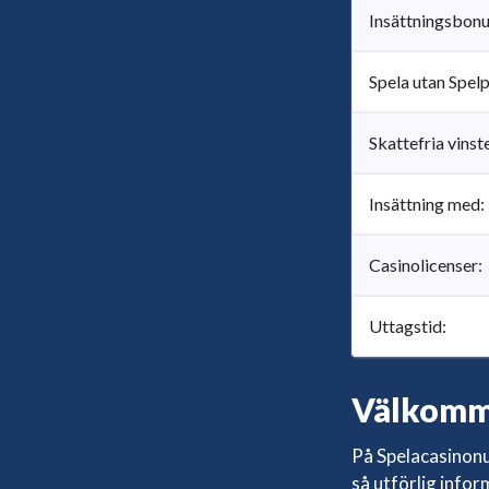
Insättningsbonus
Spela utan Spel
Skattefria vinst
Insättning med:
Casinolicenser:
Uttagstid:
Välkomme
På Spelacasinonu 
så utförlig infor