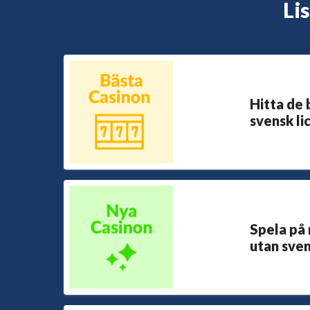
Li
Hitta de 
svensk li
Spela på 
utan sven