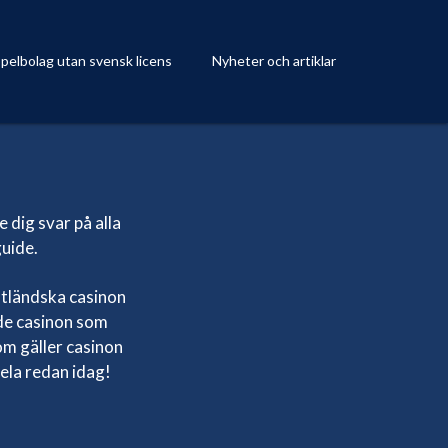
pelbolag utan svensk licens
Nyheter och artiklar
 dig svar på alla
guide.
utländska casinon
 de casinon som
om gäller casinon
pela redan idag!