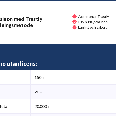
Accepterar Trustly
sinon med Trustly
Pay n Play casinon
lningsmetode
Lagligt och säkert
no utan licens:
150 +
20 +
total:
20.000 +